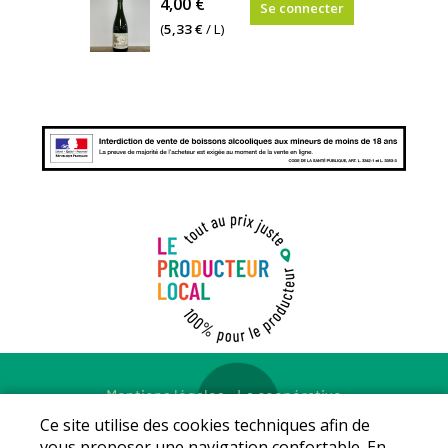
4,00 €
Se connecter
(
5,33 €
/ L)
Mentions légales
-
La coopérative
© Copyright 2026 - LE PRODUCTEUR LOCAL - Tous droits
Ce site utilise des cookies techniques afin de
réservés - Conception :
Sarl Dynapse
vous proposer une navigation confortable. En