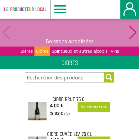
Le
producteur
Boissons alcoolisées
local
Bières
Cidres
Spiritueux et autres alcools
Vins
CIDRES
-
Beauvais
CIDRE BRUT 75 CL
4,00 €
Se connecter
(
5,33 €
/ L)
CIDRE CUVÉE LÉA 75 CL