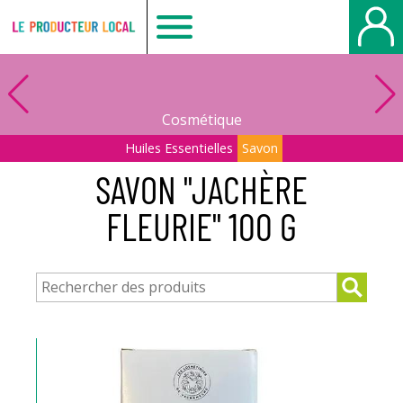
Le
producteur
Cosmétique
local
Huiles Essentielles
Savon
SAVON "JACHÈRE
-
FLEURIE" 100 G
Beauvais