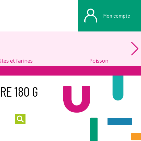
Mon compte
âtes et farines
Poisson
RE 180 G