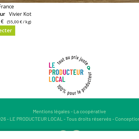
France
eur
Vivier Kot
 €
(
55,00 €
/ kg)
ecter
Mentions légales
-
La coopérative
26 - LE PRODUCTEUR LOCAL - Tous droits réservés - Conceptio