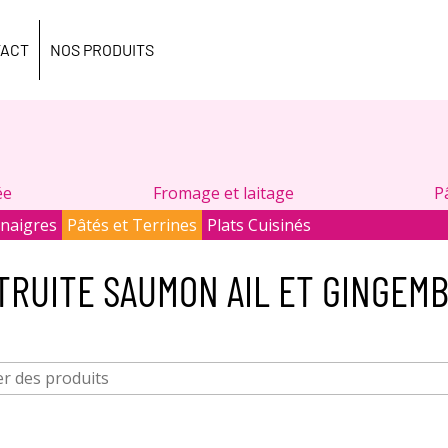
ACT
NOS PRODUITS
ée
Fromage et laitage
P
inaigres
Pâtés et Terrines
Plats Cuisinés
TRUITE SAUMON AIL ET GINGEMB