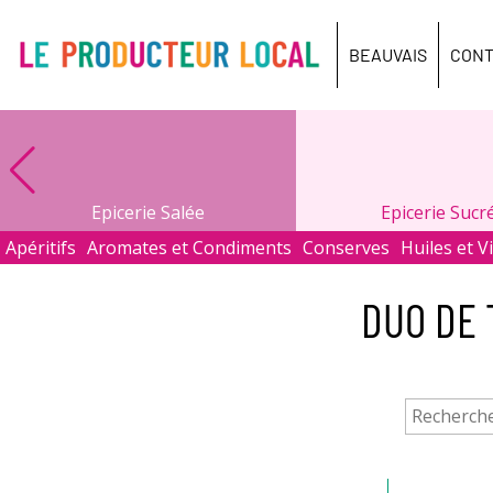
Le
producteur
BEAUVAIS
CONT
local
-
Beauvais
Epicerie Salée
Epicerie Sucr
Apéritifs
Aromates et Condiments
Conserves
Huiles et V
DUO DE 