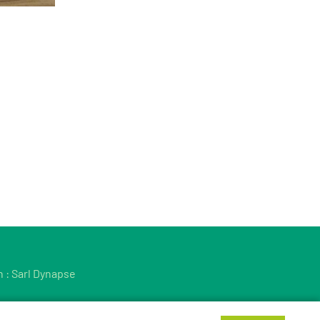
n :
Sarl Dynapse