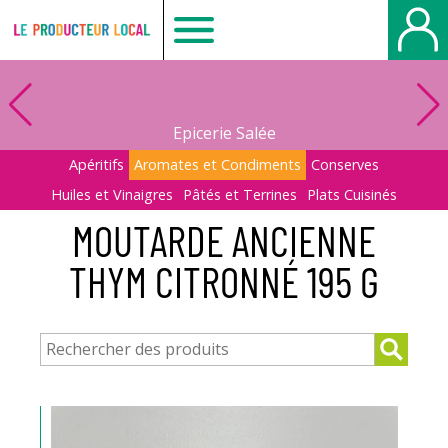
Le
producteur
Epicerie Salée
local
Apéritifs
Aromates et Condiments
Conserves
Huiles et Vinaigres
Pâtés et Terrines
Plats Cuisinés
-
MOUTARDE ANCIENNE
THYM CITRONNÉ 195 G
Beauvais