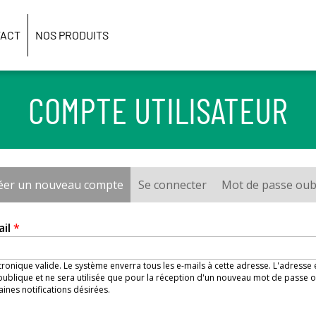
ACT
NOS PRODUITS
COMPTE UTILISATEUR
éer un nouveau compte
(onglet actif)
Se connecter
Mot de passe oub
ail
*
ronique valide. Le système enverra tous les e-mails à cette adresse. L'adresse
ublique et ne sera utilisée que pour la réception d'un nouveau mot de passe o
aines notifications désirées.