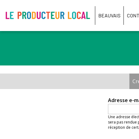
Le
producteur
BEAUVAIS
CONT
local
-
Beauvais
Cr
Onglets
principaux
Adresse e-m
Une adresse élect
sera pas rendue p
réception de cert