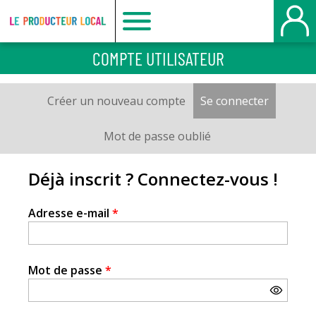
Le
COMPTE UTILISATEUR
producteur
Créer un nouveau compte
Se connecter
(onglet a
Onglets
local
principaux
Mot de passe oublié
-
Déjà inscrit ? Connectez-vous !
Beauvais
Adresse e-mail
*
Mot de passe
*