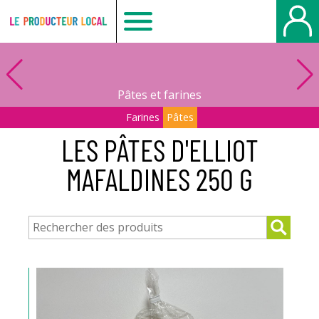
Le
producteur
Pâtes et farines
local
Farines
Pâtes
LES PÂTES D'ELLIOT
-
MAFALDINES 250 G
Beauvais